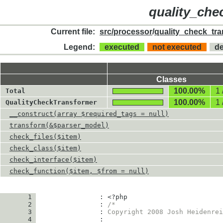
quality_che
Current file:
src/processor
/
quality_check_tr
Legend:
executed
not executed
d
Classes
100.00%
1 
Total
100.00%
1 
QualityCheckTransformer
__construct(array $required_tags = null)
transform(&$parser_model)
check_files($item)
check_class($item)
check_interface($item)
check_function($item, $from = null)
       1
                : 
<?php
       2
                : 
/*
       3
                : 
Copyright 2008 Josh Heidenrei
       4