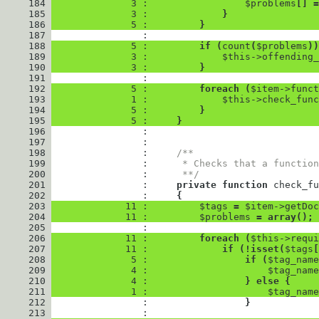
     184
              3 : 
$problems
[
]
=
     185
              3 : 
}
     186
              5 : 
}
     187
     188
              5 : 
if
(
count
(
$problems
)
)
     189
              3 : 
$this
->
offending_
     190
              3 : 
}
     191
     192
              5 : 
foreach
(
$item
->
funct
     193
              1 : 
$this
->
check_func
     194
              5 : 
}
     195
              5 : 
}
     196
     197
     198
                : 
/**
     199
                : 
     * Checks that a functio
     200
                : 
     **/
     201
                : 
private
function
check_fu
     202
                : 
{
     203
             11 : 
$tags
=
$item
->
getDoc
     204
             11 : 
$problems
=
array
(
)
;
     205
     206
             11 : 
foreach
(
$this
->
requi
     207
             11 : 
if
(
!
isset
(
$tags
[
     208
              5 : 
if
(
$tag_name
     209
              4 : 
$tag_name
     210
              4 : 
}
else
{
     211
              1 : 
$tag_name
     212
                : 
}
     213