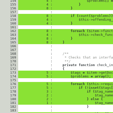
     154
              4 : 
$problems
[
]
=
     155
              4 : 
}
     156
              8 : 
}
     157
     158
              8 : 
if
(
count
(
$problems
)
)
     159
              4 : 
$this
->
offending_
     160
              4 : 
}
     161
     162
              8 : 
foreach
(
$item
->
funct
     163
              4 : 
$this
->
check_func
     164
              8 : 
}
     165
              8 : 
}
     166
     167
     168
                : 
/**
     169
                : 
     * Checks that an interfa
     170
                : 
     **/
     171
                : 
private
function
check_in
     172
                : 
{
     173
              5 : 
$tags
=
$item
->
getDoc
     174
              5 : 
$problems
=
array
(
)
;
     175
     176
              5 : 
foreach
(
$this
->
requi
     177
              5 : 
if
(
!
isset
(
$tags
[
     178
              3 : 
if
(
$tag_name
     179
              2 : 
$tag_name
     180
              2 : 
}
else
{
     181
              1 : 
$tag_name
     182
                : 
}
     183