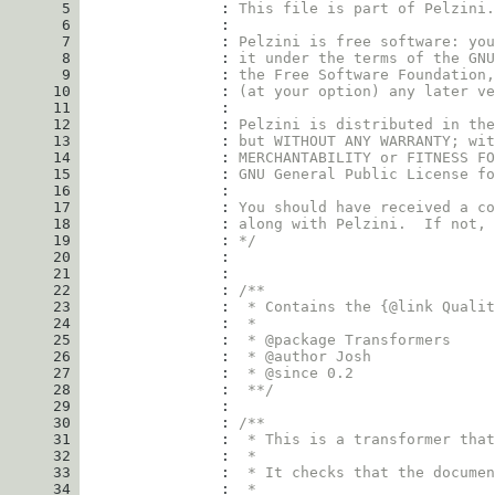
       5
                : 
This file is part of Pelzini.
       6
       7
                : 
Pelzini is free software: you
       8
                : 
it under the terms of the GNU
       9
                : 
the Free Software Foundation,
      10
                : 
(at your option) any later ve
      11
      12
                : 
Pelzini is distributed in the
      13
                : 
but WITHOUT ANY WARRANTY; wit
      14
                : 
MERCHANTABILITY or FITNESS FO
      15
                : 
GNU General Public License fo
      16
      17
                : 
You should have received a co
      18
                : 
along with Pelzini.  If not, 
      19
                : 
*/
      20
      21
      22
                : 
/**
      23
                : 
 * Contains the {@link Qualit
      24
                : 
 *
      25
                : 
 * @package Transformers
      26
                : 
 * @author Josh
      27
                : 
 * @since 0.2
      28
                : 
 **/
      29
      30
                : 
/**
      31
                : 
 * This is a transformer that
      32
                : 
 *
      33
                : 
 * It checks that the documen
      34
                : 
 *