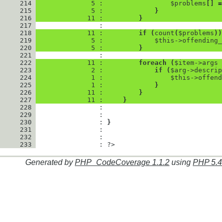
     214
              5 : 
$problems
[
]
=
     215
              5 : 
}
     216
             11 : 
}
     217
     218
             11 : 
if
(
count
(
$problems
)
)
     219
              5 : 
$this
->
offending_
     220
              5 : 
}
     221
     222
             11 : 
foreach
(
$item
->
args
     223
              2 : 
if
(
$arg
->
descrip
     224
              1 : 
$this
->
offend
     225
              1 : 
}
     226
             11 : 
}
     227
             11 : 
}
     228
     229
     230
                : 
}
     231
     232
     233
                : 
?>
Generated by
PHP_CodeCoverage 1.1.2
using
PHP 5.4