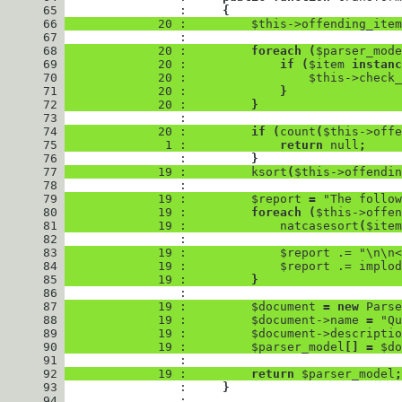
      65
                : 
{
      66
             20 : 
$this
->
offending_item
      67
      68
             20 : 
foreach
(
$parser_mode
      69
             20 : 
if
(
$item
instanc
      70
             20 : 
$this
->
check_
      71
             20 : 
}
      72
             20 : 
}
      73
      74
             20 : 
if
(
count
(
$this
->
offe
      75
              1 : 
return
null
;
      76
                : 
}
      77
             19 : 
ksort
(
$this
->
offendin
      78
      79
             19 : 
$report
=
"The follow
      80
             19 : 
foreach
(
$this
->
offen
      81
             19 : 
natcasesort
(
$item
      82
      83
             19 : 
$report
.=
"
\n\n<
      84
             19 : 
$report
.=
implod
      85
             19 : 
}
      86
      87
             19 : 
$document
=
new
Parse
      88
             19 : 
$document
->
name
=
"Qu
      89
             19 : 
$document
->
descriptio
      90
             19 : 
$parser_model
[
]
=
$do
      91
      92
             19 : 
return
$parser_model
;
      93
                : 
}
      94