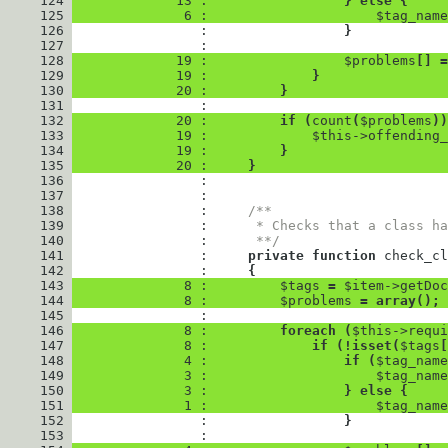
     124
             13 : 
}
else
{
     125
              6 : 
$tag_name
     126
                : 
}
     127
     128
             19 : 
$problems
[
]
=
     129
             19 : 
}
     130
             20 : 
}
     131
     132
             20 : 
if
(
count
(
$problems
)
)
     133
             19 : 
$this
->
offending_
     134
             19 : 
}
     135
             20 : 
}
     136
     137
     138
                : 
/**
     139
                : 
     * Checks that a class ha
     140
                : 
     **/
     141
                : 
private
function
check_cl
     142
                : 
{
     143
              8 : 
$tags
=
$item
->
getDoc
     144
              8 : 
$problems
=
array
(
)
;
     145
     146
              8 : 
foreach
(
$this
->
requi
     147
              8 : 
if
(
!
isset
(
$tags
[
     148
              4 : 
if
(
$tag_name
     149
              3 : 
$tag_name
     150
              3 : 
}
else
{
     151
              1 : 
$tag_name
     152
                : 
}
     153