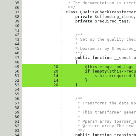
      35
                : 
 * The documentation is creat
      36
                : 
 **/
      37
                : 
class
QualityCheckTransformer
      38
                : 
private
$offending_items
;
      39
                : 
private
$required_tags
;
      40
      41
      42
                : 
/**
      43
                : 
    * Set up the quality chec
      44
                : 
    *
      45
                : 
    * @param array $required_
      46
                : 
    **/
      47
                : 
public
function
__constru
      48
                : 
{
      49
             20 : 
$this
->
required_tags
      50
             20 : 
if
(
empty
(
$this
->
requ
      51
             14 : 
$this
->
required_t
      52
             14 : 
}
      53
             20 : 
}
      54
      55
      56
                : 
/**
      57
                : 
     * Transforms the data mo
      58
                : 
     *
      59
                : 
     * This transformer gener
      60
                : 
     *
      61
                : 
     * @param array $parser_m
      62
                : 
     * @return array The new 
      63
                : 
     **/
      64
                : 
public
function
transform