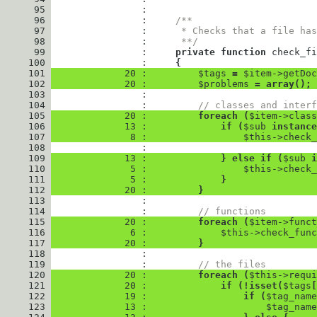
      95
      96
                : 
/**
      97
                : 
     * Checks that a file has
      98
                : 
     **/
      99
                : 
private
function
check_fi
     100
                : 
{
     101
             20 : 
$tags
=
$item
->
getDoc
     102
             20 : 
$problems
=
array
(
)
;
     103
     104
                : 
// classes and interf
     105
             20 : 
foreach
(
$item
->
class
     106
             13 : 
if
(
$sub
instance
     107
              8 : 
$this
->
check_
     108
     109
             13 : 
}
else
if
(
$sub
i
     110
              5 : 
$this
->
check_
     111
              5 : 
}
     112
             20 : 
}
     113
     114
                : 
// functions
     115
             20 : 
foreach
(
$item
->
funct
     116
              6 : 
$this
->
check_func
     117
             20 : 
}
     118
     119
                : 
// the files
     120
             20 : 
foreach
(
$this
->
requi
     121
             20 : 
if
(
!
isset
(
$tags
[
     122
             19 : 
if
(
$tag_name
     123
             13 : 
$tag_name