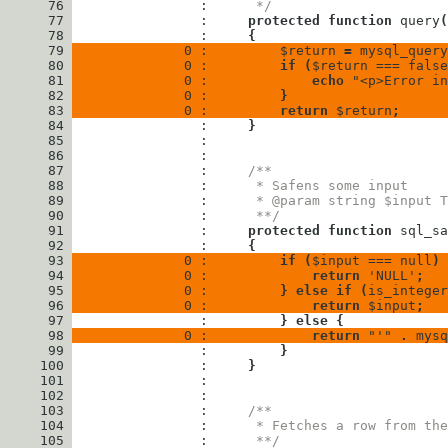
      76
                : 
     */
      77
                : 
protected
function
query
(
      78
                : 
{
      79
              0 : 
$return
=
mysql_query
      80
              0 : 
if
(
$return
===
false
      81
              0 : 
echo
"
<p>Error in
      82
              0 : 
}
      83
              0 : 
return
$return
;
      84
                : 
}
      85
      86
      87
                : 
/**
      88
                : 
     * Safens some input
      89
                : 
     * @param string $input T
      90
                : 
     **/
      91
                : 
protected
function
sql_sa
      92
                : 
{
      93
              0 : 
if
(
$input
===
null
)
      94
              0 : 
return
'NULL'
;
      95
              0 : 
}
else
if
(
is_integer
      96
              0 : 
return
$input
;
      97
                : 
}
else
{
      98
              0 : 
return
"'"
.
mysq
      99
                : 
}
     100
                : 
}
     101
     102
     103
                : 
/**
     104
                : 
     * Fetches a row from th
     105
                : 
     **/