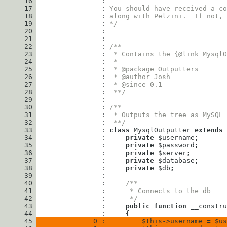
      16
      17
                : 
You should have received a co
      18
                : 
along with Pelzini.  If not, 
      19
                : 
*/
      20
      21
      22
                : 
/**
      23
                : 
 * Contains the {@link MysqlO
      24
                : 
 *
      25
                : 
 * @package Outputters
      26
                : 
 * @author Josh
      27
                : 
 * @since 0.1
      28
                : 
 **/
      29
      30
                : 
/**
      31
                : 
 * Outputs the tree as MySQL
      32
                : 
 **/
      33
                : 
class
MysqlOutputter
extends
      34
                : 
private
$username
;
      35
                : 
private
$password
;
      36
                : 
private
$server
;
      37
                : 
private
$database
;
      38
                : 
private
$db
;
      39
      40
                : 
/**
      41
                : 
     * Connects to the db
      42
                : 
     */
      43
                : 
public
function
__constru
      44
                : 
{
      45
              0 : 
$this
->
username
=
$us