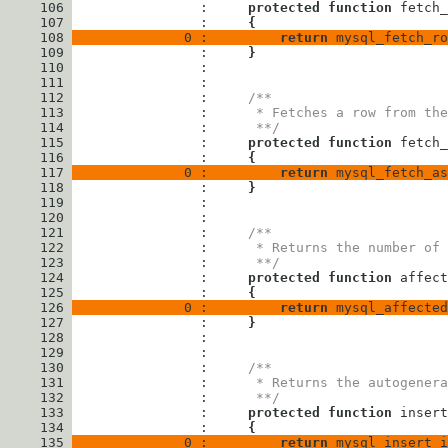
     106
                : 
protected
function
fetch_
     107
                : 
{
     108
              0 : 
return
mysql_fetch_ro
     109
                : 
}
     110
     111
     112
                : 
/**
     113
                : 
     * Fetches a row from the
     114
                : 
     **/
     115
                : 
protected
function
fetch_
     116
                : 
{
     117
              0 : 
return
mysql_fetch_as
     118
                : 
}
     119
     120
     121
                : 
/**
     122
                : 
     * Returns the number of 
     123
                : 
     **/
     124
                : 
protected
function
affect
     125
                : 
{
     126
              0 : 
return
mysql_affected
     127
                : 
}
     128
     129
     130
                : 
/**
     131
                : 
     * Returns the autogenera
     132
                : 
     **/
     133
                : 
protected
function
insert
     134
                : 
{
     135
              0 : 
return
mysql_insert_i