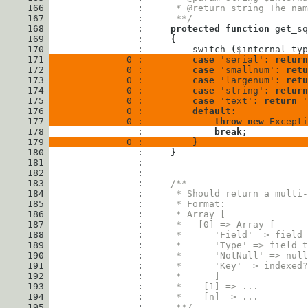
     166
                : 
     * @return string The nam
     167
                : 
     **/
     168
                : 
protected
function
get_sq
     169
                : 
{
     170
                : 
switch
(
$internal_typ
     171
              0 : 
case
'serial'
:
return
     172
              0 : 
case
'smallnum'
:
retu
     173
              0 : 
case
'largenum'
:
retu
     174
              0 : 
case
'string'
:
return
     175
              0 : 
case
'text'
:
return
'
     176
              0 : 
default
:
     177
              0 : 
throw
new
Excepti
     178
                : 
break
;
     179
              0 : 
}
     180
                : 
}
     181
     182
     183
                : 
/**
     184
                : 
     * Should return a multi-
     185
                : 
     * Format:
     186
                : 
     * Array [
     187
                : 
     *   [0] => Array [
     188
                : 
     *      'Field' => field 
     189
                : 
     *      'Type' => field t
     190
                : 
     *      'NotNull' => null
     191
                : 
     *      'Key' => indexed?
     192
                : 
     *      ]
     193
                : 
     *    [1] => ...
     194
                : 
     *    [n] => ...
     195
                : 
     **/