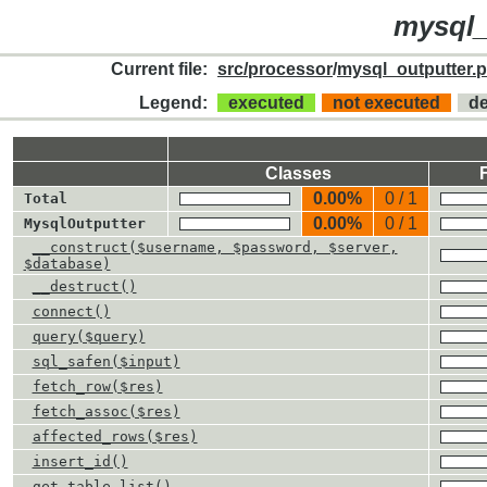
mysql_
Current file:
src/processor
/
mysql_outputter.
Legend:
executed
not executed
d
Classes
0.00%
0 / 1
Total
0.00%
0 / 1
MysqlOutputter
__construct($username, $password, $server,
$database)
__destruct()
connect()
query($query)
sql_safen($input)
fetch_row($res)
fetch_assoc($res)
affected_rows($res)
insert_id()
get_table_list()