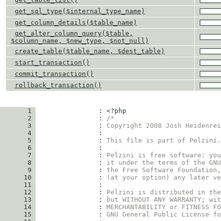
get_sql_type($internal_type_name)
get_column_details($table_name)
get_alter_column_query($table,
$column_name, $new_type, $not_null)
create_table($table_name, $dest_table)
start_transaction()
commit_transaction()
rollback_transaction()
       1
                : 
<?php
       2
                : 
/*
       3
                : 
Copyright 2008 Josh Heidenrei
       4
       5
                : 
This file is part of Pelzini.
       6
       7
                : 
Pelzini is free software: you
       8
                : 
it under the terms of the GNU
       9
                : 
the Free Software Foundation,
      10
                : 
(at your option) any later ve
      11
      12
                : 
Pelzini is distributed in the
      13
                : 
but WITHOUT ANY WARRANTY; wit
      14
                : 
MERCHANTABILITY or FITNESS FO
      15
                : 
GNU General Public License fo