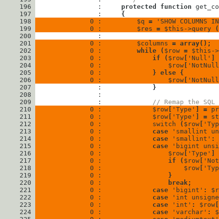
     196
                : 
protected
function
get_co
     197
                : 
{
     198
              0 : 
$q
=
'SHOW COLUMNS IN
     199
              0 : 
$res
=
$this
->
query
(
     200
     201
              0 : 
$columns
=
array
(
)
;
     202
              0 : 
while
(
$row
=
$this
->
     203
              0 : 
if
(
$row
[
'Null'
]
     204
              0 : 
$row
[
'NotNull
     205
              0 : 
}
else
{
     206
              0 : 
$row
[
'NotNull
     207
                : 
}
     208
     209
                : 
// Remap the SQL 
     210
              0 : 
$row
[
'Type'
]
=
pr
     211
              0 : 
$row
[
'Type'
]
=
st
     212
              0 : 
switch
(
$row
[
'Typ
     213
              0 : 
case
'smallint un
     214
              0 : 
case
'smallint'
:
     215
              0 : 
case
'bigint unsi
     216
              0 : 
$row
[
'Type'
]
     217
              0 : 
if
(
$row
[
'Not
     218
              0 : 
$row
[
'Typ
     219
              0 : 
}
     220
              0 : 
break
;
     221
              0 : 
case
'bigint'
:
$r
     222
              0 : 
case
'int unsigne
     223
              0 : 
case
'int'
:
$row
[
     224
              0 : 
case
'varchar'
:
$