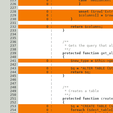
     225
              0 : 
case
'mediumtext'
     226
              0 : 
}
     227
     228
              0 : 
unset
(
$row
[
'Extr
     229
              0 : 
$columns
[
]
=
$row
     230
              0 : 
}
     231
     232
              0 : 
return
$columns
;
     233
                : 
}
     234
     235
     236
                : 
/**
     237
                : 
     * Gets the query that al
     238
                : 
     **/
     239
                : 
protected
function
get_al
     240
                : 
{
     241
              0 : 
$new_type
=
$this
->
ge
     242
     243
              0 : 
$q
=
"
ALTER TABLE 
{
$t
     244
              0 : 
return
$q
;
     245
                : 
}
     246
     247
     248
                : 
/**
     249
                : 
     * Creates a table
     250
                : 
     **/
     251
                : 
protected
function
create
     252
                : 
{
     253
              0 : 
$q
=
"
CREATE TABLE 
{
$
     254
              0 : 
foreach
(
$dest_table
[