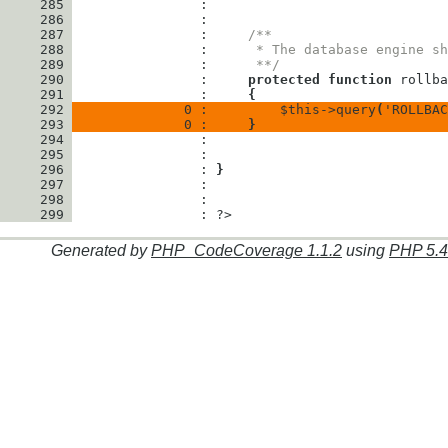
     285
     286
     287
                : 
/**
     288
                : 
     * The database engine sh
     289
                : 
     **/
     290
                : 
protected
function
rollba
     291
                : 
{
     292
              0 : 
$this
->
query
(
'ROLLBAC
     293
              0 : 
}
     294
     295
     296
                : 
}
     297
     298
     299
                : 
?>
Generated by
PHP_CodeCoverage 1.1.2
using
PHP 5.4