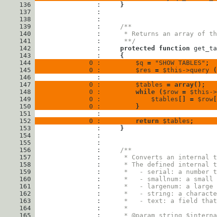
     136
                : 
}
     137
     138
     139
                : 
/**
     140
                : 
     * Returns an array of th
     141
                : 
     **/
     142
                : 
protected
function
get_ta
     143
                : 
{
     144
              0 : 
$q
=
"SHOW TABLES"
;
     145
              0 : 
$res
=
$this
->
query
(
     146
     147
              0 : 
$tables
=
array
(
)
;
     148
              0 : 
while
(
$row
=
$this
->
     149
              0 : 
$tables
[
]
=
$row
[
     150
              0 : 
}
     151
     152
              0 : 
return
$tables
;
     153
                : 
}
     154
     155
     156
                : 
/**
     157
                : 
     * Converts an internal t
     158
                : 
     * The defined internal t
     159
                : 
     *   - serial: a number t
     160
                : 
     *   - smallnum: a small 
     161
                : 
     *   - largenum: a large
     162
                : 
     *   - string: a charact
     163
                : 
     *   - text: a field that
     164
                : 
     *
     165
                : 
     * @param string $interna