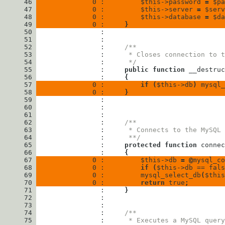
      46
              0 : 
$this
->
password
=
$pa
      47
              0 : 
$this
->
server
=
$serv
      48
              0 : 
$this
->
database
=
$da
      49
              0 : 
}
      50
      51
      52
                : 
/**
      53
                : 
     * Closes connection to t
      54
                : 
     */
      55
                : 
public
function
__destruc
      56
                : 
{
      57
              0 : 
if
(
$this
->
db
)
mysql_
      58
              0 : 
}
      59
      60
      61
      62
                : 
/**
      63
                : 
     * Connects to the MySQL 
      64
                : 
     **/
      65
                : 
protected
function
connec
      66
                : 
{
      67
              0 : 
$this
->
db
=
@
mysql_co
      68
              0 : 
if
(
$this
->
db
==
fals
      69
              0 : 
mysql_select_db
(
$this
      70
              0 : 
return
true
;
      71
                : 
}
      72
      73
      74
                : 
/**
      75
                : 
     * Executes a MySQL query