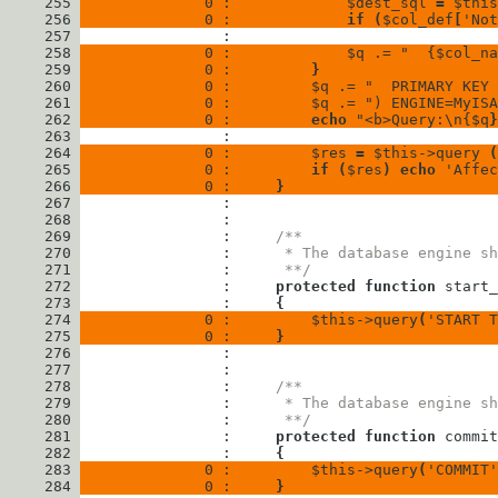
     255
              0 : 
$dest_sql
=
$this
     256
              0 : 
if
(
$col_def
[
'Not
     257
     258
              0 : 
$q
.=
"
{
$col_na
     259
              0 : 
}
     260
              0 : 
$q
.=
"
  PRIMARY KEY 
     261
              0 : 
$q
.=
") ENGINE=MyISA
     262
              0 : 
echo
"
<b>Query:\n
{
$q
}
     263
     264
              0 : 
$res
=
$this
->
query
(
     265
              0 : 
if
(
$res
)
echo
'Affec
     266
              0 : 
}
     267
     268
     269
                : 
/**
     270
                : 
     * The database engine sh
     271
                : 
     **/
     272
                : 
protected
function
start_
     273
                : 
{
     274
              0 : 
$this
->
query
(
'START T
     275
              0 : 
}
     276
     277
     278
                : 
/**
     279
                : 
     * The database engine sh
     280
                : 
     **/
     281
                : 
protected
function
commit
     282
                : 
{
     283
              0 : 
$this
->
query
(
'COMMIT'
     284
              0 : 
}